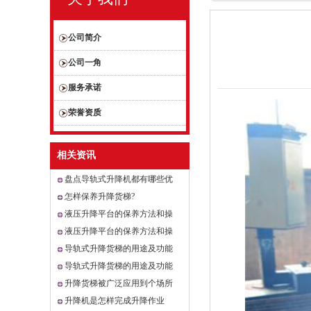
公司简介
公司一角
服务承诺
荣誉资质
相关资讯
盘点导轨式升降机都有哪些优
势？
怎样保养升降货梯?
液压升降平台的保养方法和操
作维护（二）
液压升降平台的保养方法和操
作维护（一）
导轨式升降货梯的用途及功能
（二）
导轨式升降货梯的用途及功能
（一）
升降货梯被广泛应用到个场所
升降机是怎样完成升降作业