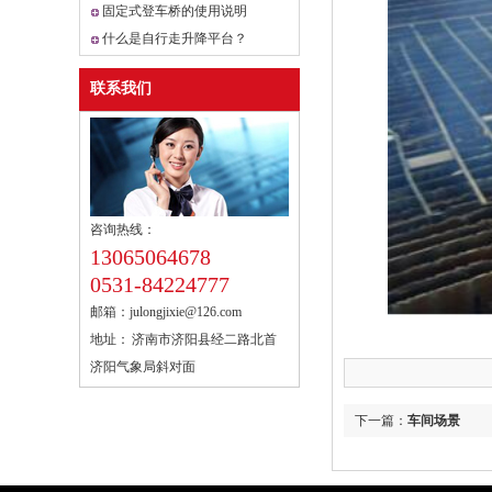
的？
固定式登车桥的使用说明
什么是自行走升降平台？
联系我们
咨询热线：
13065064678
0531-84224777
邮箱：julongjixie@126.com
地址：
济南市济阳县经二路北首
济阳气象局斜对面
下一篇：
车间场景